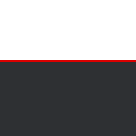
工程案例
全国咨询热线