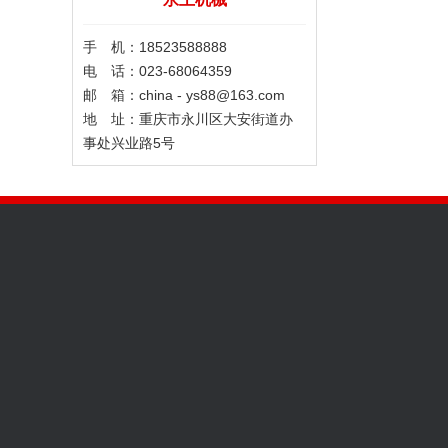
手 机：18523588888
电 话：023-68064359
邮 箱：china - ys88@163.com
地 址：重庆市永川区大安街道办
事处兴业路5号
关于我们
产品中心
新闻动态