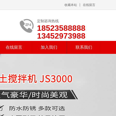
收藏本站
在线留言
定制咨询热线
18523588888
13452973988
在线留言
加入我们
联系我们