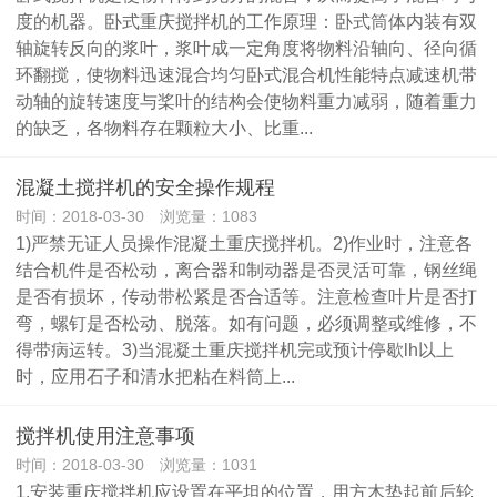
度的机器。卧式重庆搅拌机的工作原理：卧式筒体内装有双
轴旋转反向的浆叶，浆叶成一定角度将物料沿轴向、径向循
环翻搅，使物料迅速混合均匀卧式混合机性能特点减速机带
动轴的旋转速度与桨叶的结构会使物料重力减弱，随着重力
的缺乏，各物料存在颗粒大小、比重...
混凝土搅拌机的安全操作规程
时间：2018-03-30 浏览量：1083
1)严禁无证人员操作混凝土重庆搅拌机。2)作业时，注意各
结合机件是否松动，离合器和制动器是否灵活可靠，钢丝绳
是否有损坏，传动带松紧是否合适等。注意检查叶片是否打
弯，螺钉是否松动、脱落。如有问题，必须调整或维修，不
得带病运转。3)当混凝土重庆搅拌机完或预计停歇lh以上
时，应用石子和清水把粘在料筒上...
搅拌机使用注意事项
时间：2018-03-30 浏览量：1031
1.安装重庆搅拌机应设置在平坦的位置，用方木垫起前后轮