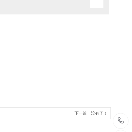
下一篇：没有了！