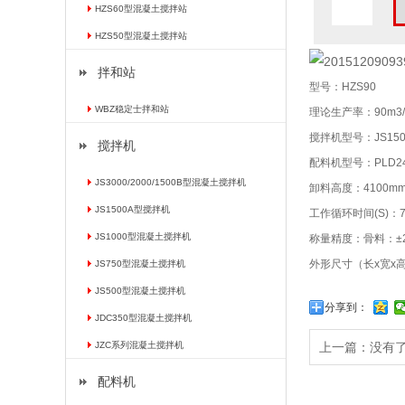
HZS60型混凝土搅拌站
HZS50型混凝土搅拌站
拌和站
型号：HZS90
WBZ稳定士拌和站
理论生产率：90m3/
搅拌机型号：JS150
搅拌机
配料机型号：PLD24
JS3000/2000/1500B型混凝土搅拌机
卸料高度：4100m
JS1500A型搅拌机
工作循环时间(S)：7
JS1000型混凝土搅拌机
称量精度：骨料：±
外形尺寸（长x宽x高） 
JS750型混凝土搅拌机
JS500型混凝土搅拌机
分享到：
JDC350型混凝土搅拌机
JZC系列混凝土搅拌机
上一篇：没有
配料机