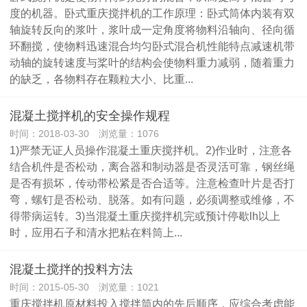
度的机器。卧式重庆搅拌机的工作原理：卧式筒体内装有双
轴旋转反向的浆叶，浆叶成一定角度将物料沿轴向、径向循
环翻搅，使物料迅速混合均匀卧式混合机性能特点减速机带
动轴的旋转速度与桨叶的结构会使物料重力减弱，随着重力
的缺乏，各物料存在颗粒大小、比重...
混凝土搅拌机的安全操作规程
时间：2018-03-30 浏览量：1076
1)严禁无证人员操作混凝土重庆搅拌机。2)作业时，注意各
结合机件是否松动，离合器和制动器是否灵活可靠，钢丝绳
是否有损坏，传动带松紧是否合适等。注意检查叶片是否打
弯，螺钉是否松动、脱落。如有问题，必须调整或维修，不
得带病运转。3)当混凝土重庆搅拌机完或预计停歇lh以上
时，应用石子和清水把粘在料筒上...
混凝土搅拌的投料方法
时间：2015-05-30 浏览量：1021
重庆搅拌机原材料投入搅拌筒内的先后顺序，应综合考虑能