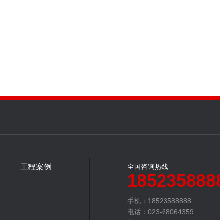
工程案例
全国咨询热线
185235888
手机：18523588888
电话：023-68064359