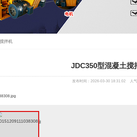
土搅拌机
JDC350型混凝土搅
发布时间：2026-03-30 18:31:02
人