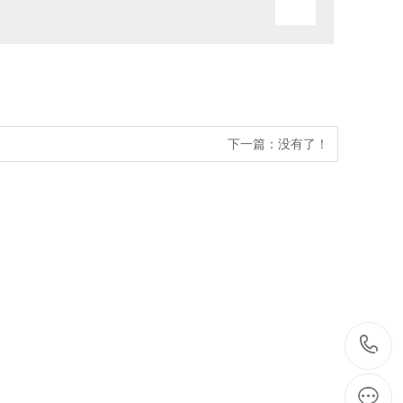
下一篇：没有了！