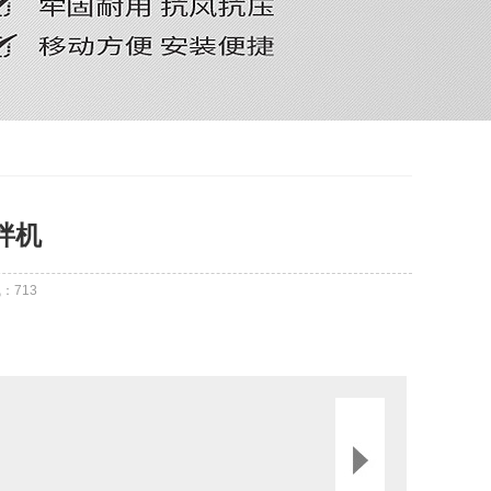
拌机
气：
713