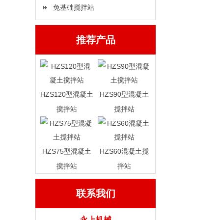
免基础搅拌站
推荐产品
HZS120型混凝土
HZS90型混凝土
搅拌站
搅拌站
HZS75型混凝土
HZS60混凝土搅
搅拌站
拌站
联系我们
永上机械