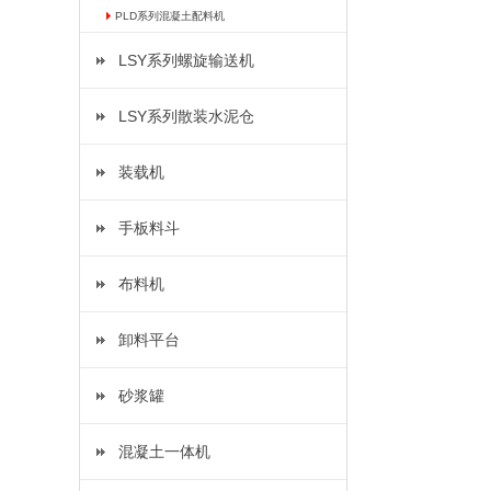
PLD系列混凝土配料机
LSY系列螺旋输送机
LSY系列散装水泥仓
装载机
手板料斗
布料机
卸料平台
砂浆罐
混凝土一体机