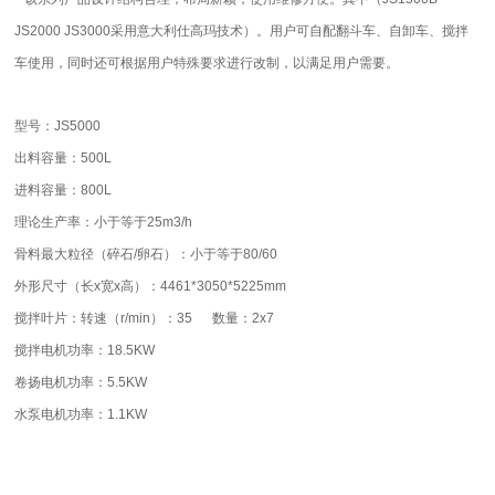
JS2000 JS3000采用意大利仕高玛技术）。用户可自配翻斗车、自卸车、搅拌
车使用，同时还可根据用户特殊要求进行改制，以满足用户需要。
型号：JS5000
出料容量：500L
进料容量：800L
理论生产率：小于等于25m3/h
骨料最大粒径（碎石/卵石）：小于等于80/60
外形尺寸（长x宽x高）：4461*3050*5225mm
搅拌叶片：转速（r/min）：35 数量：2x7
搅拌电机功率：18.5KW
卷扬电机功率：5.5KW
水泵电机功率：1.1KW